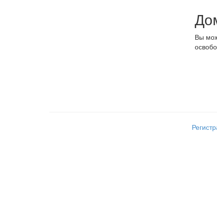
До
Вы мож
освобо
Регист