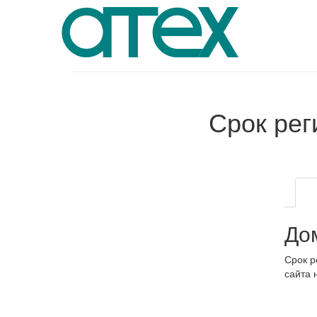
Срок ре
До
Срок р
сайта 