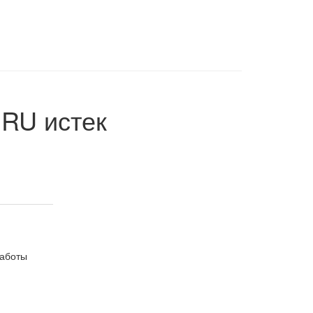
.RU
истек
работы