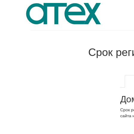
Срок ре
До
Срок р
сайта 