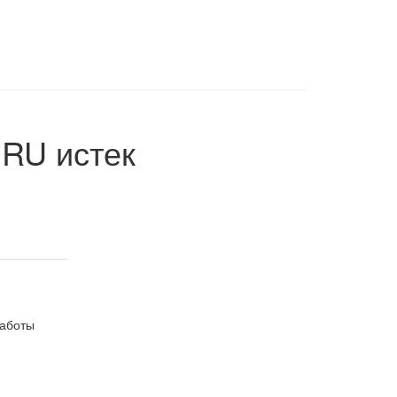
.RU
истек
работы