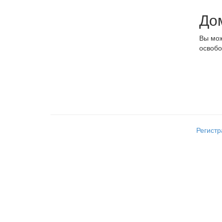
До
Вы мож
освобо
Регист