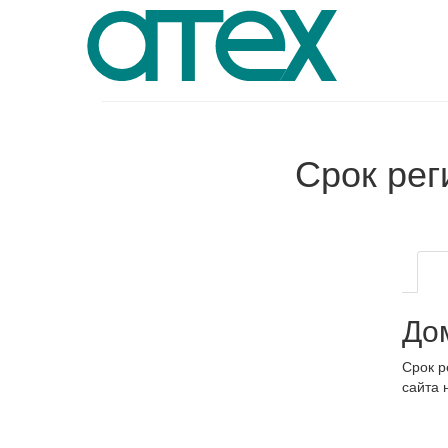
Срок ре
До
Срок р
сайта 