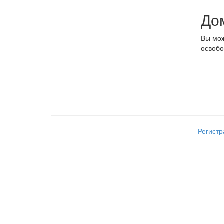
До
Вы мож
освобо
Регист