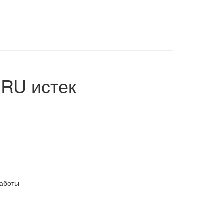
.RU
истек
работы