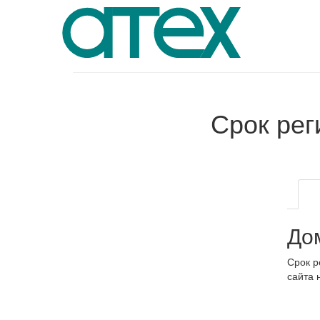
Срок ре
До
Срок р
сайта 