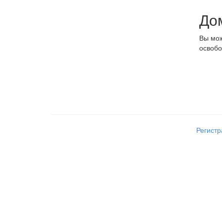
До
Вы мож
освобо
Регист