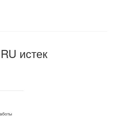
.RU
истек
работы