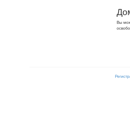
До
Вы мож
освобо
Регист