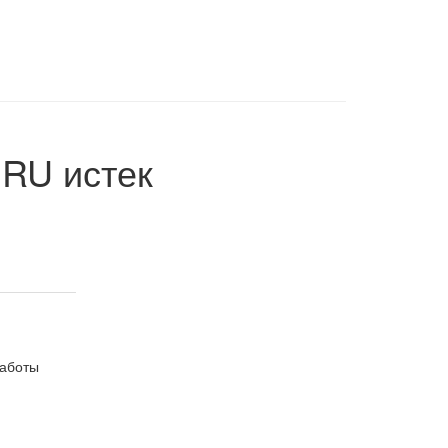
.RU
истек
работы