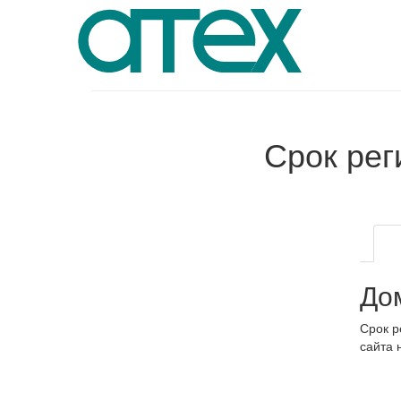
Срок ре
До
Срок р
сайта 