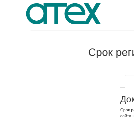
Срок ре
До
Срок р
сайта 