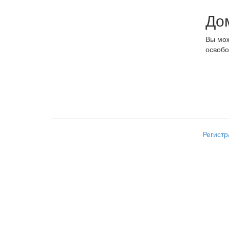
До
Вы мож
освобо
Регист