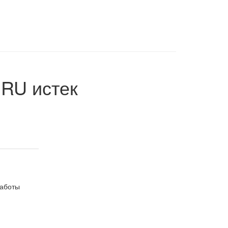
.RU
истек
работы