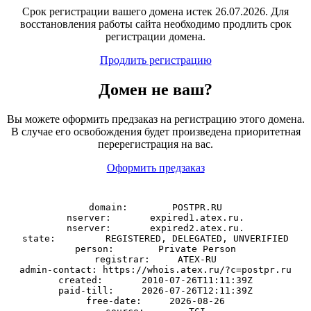
Срок регистрации вашего домена истек 26.07.2026. Для
восстановления работы сайта необходимо продлить срок
регистрации домена.
Продлить регистрацию
Домен
не
ваш?
Вы можете оформить предзаказ на регистрацию этого домена.
В случае его освобождения будет произведена приоритетная
перерегистрация на вас.
Оформить предзаказ
domain:        POSTPR.RU

nserver:       expired1.atex.ru.

nserver:       expired2.atex.ru.

state:         REGISTERED, DELEGATED, UNVERIFIED

person:        Private Person

registrar:     ATEX-RU

admin-contact: https://whois.atex.ru/?c=postpr.ru

created:       2010-07-26T11:11:39Z

paid-till:     2026-07-26T12:11:39Z

free-date:     2026-08-26
