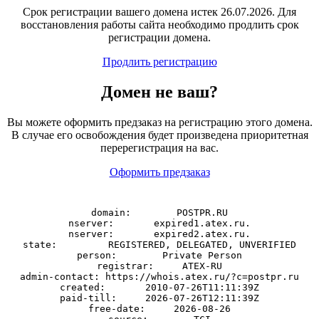
Срок регистрации вашего домена истек 26.07.2026. Для
восстановления работы сайта необходимо продлить срок
регистрации домена.
Продлить регистрацию
Домен
не
ваш?
Вы можете оформить предзаказ на регистрацию этого домена.
В случае его освобождения будет произведена приоритетная
перерегистрация на вас.
Оформить предзаказ
domain:        POSTPR.RU

nserver:       expired1.atex.ru.

nserver:       expired2.atex.ru.

state:         REGISTERED, DELEGATED, UNVERIFIED

person:        Private Person

registrar:     ATEX-RU

admin-contact: https://whois.atex.ru/?c=postpr.ru

created:       2010-07-26T11:11:39Z

paid-till:     2026-07-26T12:11:39Z

free-date:     2026-08-26
