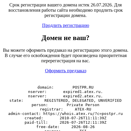
Срок регистрации вашего домена истек 26.07.2026. Для
восстановления работы сайта необходимо продлить срок
регистрации домена.
Продлить регистрацию
Домен
не
ваш?
Вы можете оформить предзаказ на регистрацию этого домена.
В случае его освобождения будет произведена приоритетная
перерегистрация на вас.
Оформить предзаказ
domain:        POSTPR.RU

nserver:       expired1.atex.ru.

nserver:       expired2.atex.ru.

state:         REGISTERED, DELEGATED, UNVERIFIED

person:        Private Person

registrar:     ATEX-RU

admin-contact: https://whois.atex.ru/?c=postpr.ru

created:       2010-07-26T11:11:39Z

paid-till:     2026-07-26T12:11:39Z

free-date:     2026-08-26
