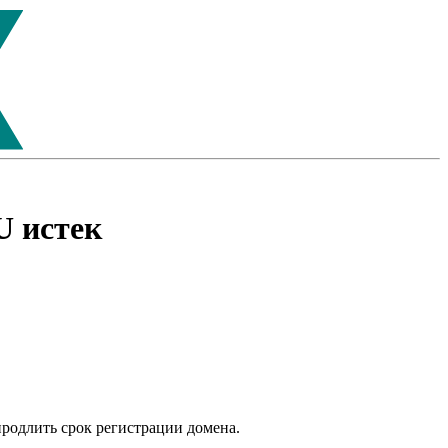
U
истек
продлить срок регистрации домена.