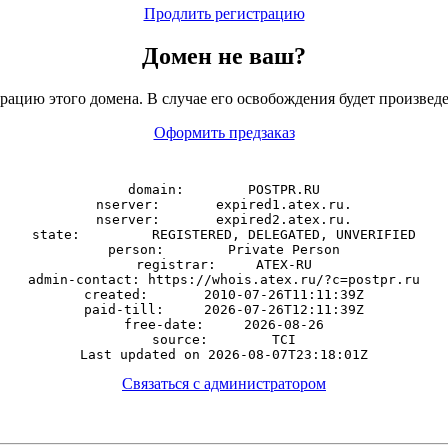
Продлить регистрацию
Домен
не
ваш?
рацию этого домена. В случае его освобождения будет произведе
Оформить предзаказ
domain:        POSTPR.RU

nserver:       expired1.atex.ru.

nserver:       expired2.atex.ru.

state:         REGISTERED, DELEGATED, UNVERIFIED

person:        Private Person

registrar:     ATEX-RU

admin-contact: https://whois.atex.ru/?c=postpr.ru

created:       2010-07-26T11:11:39Z

paid-till:     2026-07-26T12:11:39Z

free-date:     2026-08-26

source:        TCI

Связаться с администратором