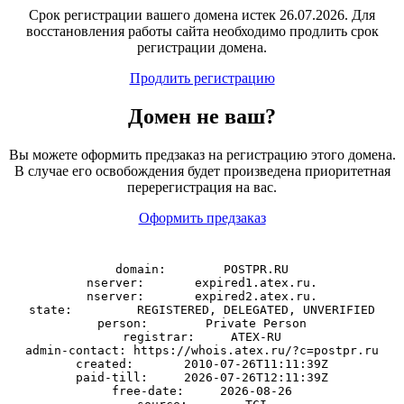
Срок регистрации вашего домена истек 26.07.2026. Для
восстановления работы сайта необходимо продлить срок
регистрации домена.
Продлить регистрацию
Домен
не
ваш?
Вы можете оформить предзаказ на регистрацию этого домена.
В случае его освобождения будет произведена приоритетная
перерегистрация на вас.
Оформить предзаказ
domain:        POSTPR.RU

nserver:       expired1.atex.ru.

nserver:       expired2.atex.ru.

state:         REGISTERED, DELEGATED, UNVERIFIED

person:        Private Person

registrar:     ATEX-RU

admin-contact: https://whois.atex.ru/?c=postpr.ru

created:       2010-07-26T11:11:39Z

paid-till:     2026-07-26T12:11:39Z

free-date:     2026-08-26
