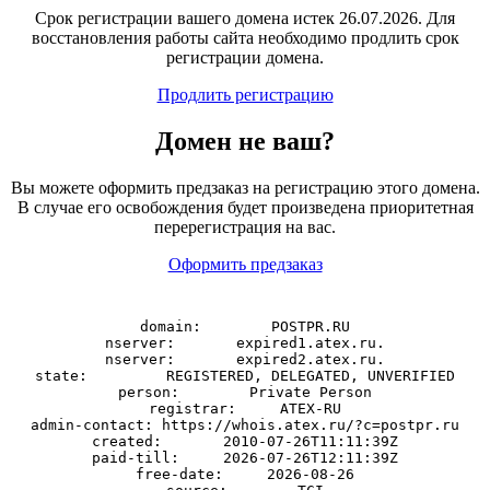
Срок регистрации вашего домена истек 26.07.2026. Для
восстановления работы сайта необходимо продлить срок
регистрации домена.
Продлить регистрацию
Домен
не
ваш?
Вы можете оформить предзаказ на регистрацию этого домена.
В случае его освобождения будет произведена приоритетная
перерегистрация на вас.
Оформить предзаказ
domain:        POSTPR.RU

nserver:       expired1.atex.ru.

nserver:       expired2.atex.ru.

state:         REGISTERED, DELEGATED, UNVERIFIED

person:        Private Person

registrar:     ATEX-RU

admin-contact: https://whois.atex.ru/?c=postpr.ru

created:       2010-07-26T11:11:39Z

paid-till:     2026-07-26T12:11:39Z

free-date:     2026-08-26
