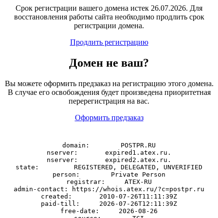
Срок регистрации вашего домена истек 26.07.2026. Для
восстановления работы сайта необходимо продлить срок
регистрации домена.
Продлить регистрацию
Домен
не
ваш?
Вы можете оформить предзаказ на регистрацию этого домена.
В случае его освобождения будет произведена приоритетная
перерегистрация на вас.
Оформить предзаказ
domain:        POSTPR.RU

nserver:       expired1.atex.ru.

nserver:       expired2.atex.ru.

state:         REGISTERED, DELEGATED, UNVERIFIED

person:        Private Person

registrar:     ATEX-RU

admin-contact: https://whois.atex.ru/?c=postpr.ru

created:       2010-07-26T11:11:39Z

paid-till:     2026-07-26T12:11:39Z

free-date:     2026-08-26
