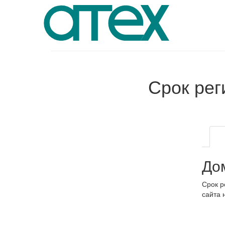
Срок ре
До
Срок р
сайта 