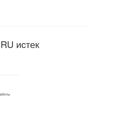
.RU
истек
работы