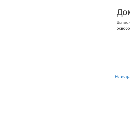
До
Вы мож
освобо
Регист