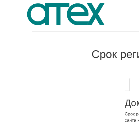
Срок ре
До
Срок р
сайта 