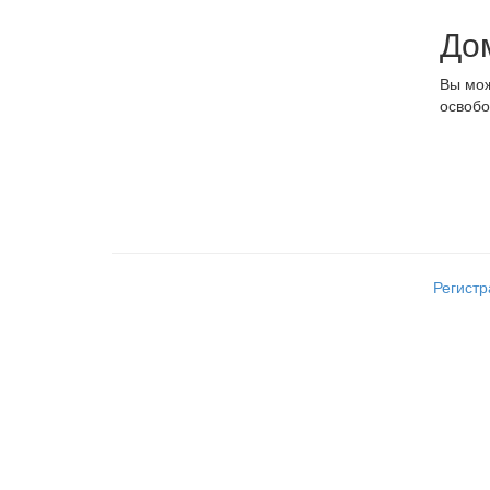
До
Вы мож
освобо
Регист