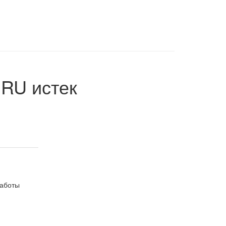
.RU
истек
работы